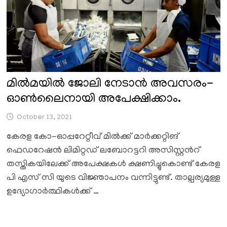
മിൽമയിൽ ജോലി നേടാൻ അവസരം-
ഓൺലൈനായി അപേക്ഷിക്കാം.
October 13, 2021
കേരള കോ-ഓപ്പറേറ്റീവ് മിൽക്ക് മാർക്കറ്റിങ്
ഫെഡറേഷൻ ലിമിറ്റഡ് ലബോറട്ടറി അസിസ്റ്റൻറ്
തസ്തികയിലേക്ക് അപേക്ഷകൾ ക്ഷണിച്ചുകൊണ്ട് കേരള
പി എസ് സി യുടെ വിജ്ഞാപനം വന്നിട്ടുണ്ട്. താല്പര്യമുള്ള
ഉദ്യോഗാർത്ഥികൾക്ക് …