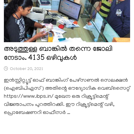
അടുത്തുള്ള ബാങ്കിൽ തന്നെ ജോലി
നേടാം. 4135 ഒഴിവുകൾ
October 20, 2021
ഇൻസ്റ്റിറ്റ്യൂട്ട് ഓഫ് ബാങ്കിംഗ് പേഴ്സണൽ സെലക്ഷൻ
(ഐബിപിഎസ്) അതിന്റെ ഔദ്യോഗിക വെബ്സൈറ്റ്
https://www.ibps.in/ മുഖേന ഒരു റിക്രൂട്ട്മെന്റ്
വിജ്ഞാപനം പുറത്തിറക്കി. ഈ റിക്രൂട്ട്മെന്റ് വഴി,
പ്രൊബേഷണറി ഓഫീസർ …