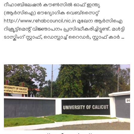
റീഹാബിലേഷൻ കൗൺസിൽ ഓഫ് ഇന്ത്യ
(ആർസിഐ) ഔദ്യോഗിക വെബ്സൈറ്റ്
http://www.rehabcouncil.nic.in മുഖേന ആർസിഐ
റിക്രൂട്ട്മെന്റ് വിജ്ഞാപനം പ്രസിദ്ധീകരിച്ചിട്ടുണ്ട്. മൾട്ടി
ടാസ്കിംഗ് സ്റ്റാഫ്, ഡെസ്പാച്ച് റൈഡർ, സ്റ്റാഫ് കാർ …