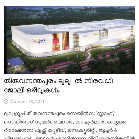
തിരുവനന്തപുരം ലുലു-ൽ നിരവധി
ജോലി ഒഴിവുകൾ.
October 18, 2021
ലുലു ഗ്രൂപ്പ് തിരുവനന്തപുരം സെയിൽസ് സ്റ്റാഫ്,
സെയിൽസ് സൂപ്പർവൈസർ, കാഷ്യർമാർ, കസ്റ്റമർ
റിലേഷൻസ് എക്സിക്യൂട്ടീവ്, സെക്യൂരിറ്റി, ബുച്ചർ &