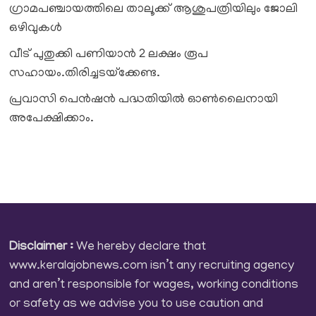
ഗ്രാമപഞ്ചായത്തിലെ താലൂക്ക് ആശുപത്രിയിലും ജോലി
ഒഴിവുകൾ
വീട് പുതുക്കി പണിയാൻ 2 ലക്ഷം രൂപ
സഹായം.തിരിച്ചടയ്‌ക്കേണ്ട.
പ്രവാസി പെൻഷൻ പദ്ധതിയിൽ ഓൺലൈനായി
അപേക്ഷിക്കാം.
Disclaimer :
We hereby declare that
www.keralajobnews.com isn’t any recruiting agency
and aren’t responsible for wages, working conditions
or safety as we advise you to use caution and