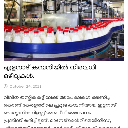
എളനാട് കമ്പനിയിൽ നിരവധി
ഒഴിവുകൾ.
October 24, 2021
വിവിധ തസ്തികകളിലേക്ക് അപേക്ഷകൾ ക്ഷണിച്ചു
കൊണ്ട് കേരളത്തിലെ പ്രമുഖ കമ്പനിയായ ഇളനാട്
ഔദ്യോഗിക റിക്രൂട്ട്മെൻറ് വിജ്ഞാപനം
പ്രസിദ്ധീകരിച്ചിട്ടുണ്ട്. മാനേജ്മെൻറ് ട്രെയിനീസ്,