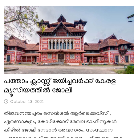
പത്താം ക്ലാസ്സ്‌ ജയിച്ചവർക്ക് കേരള
മ്യൂസിയത്തില്‍ ജോലി
October 13, 2021
തിരുവനന്തപുരം സെൻട്രൽ ആർക്കൈവ്സ് ,
എറണാകുളം, കോഴിക്കോട് മേഖല ഓഫീസുകൾ
കീഴിൽ ജോലി നേടാൻ അവസരം. സംസ്ഥാന